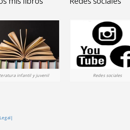
s mis libros
Redes sociales
Redes sociales
teratura infantil y juvenil
Legal|