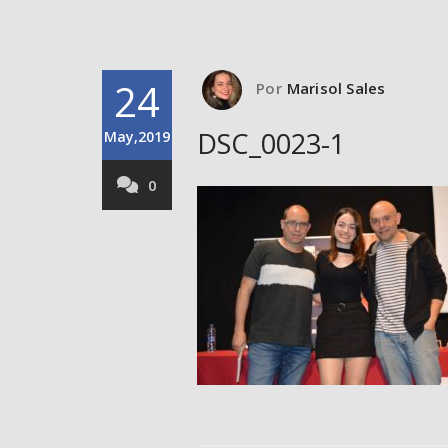
24
Por
Marisol Sales
DSC_0023-1
May,2019
0