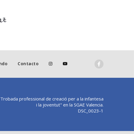
ndo
Contacto
"Trobada professional de creació per a la infantesa
i la joventut" en la SGAE Valencia.
DSC_0023-1