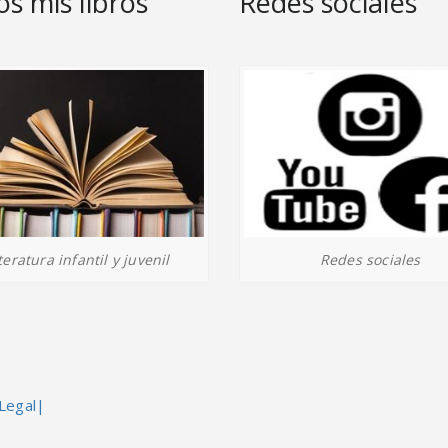
s mis libros
Redes sociales
Redes sociales
teratura infantil y juvenil
Legal|