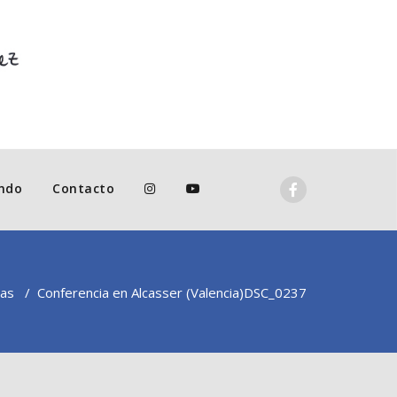
ndo
Contacto
ias
/
Conferencia en Alcasser (Valencia)
DSC_0237