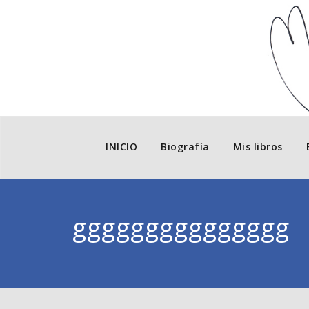
INICIO
Biografía
Mis libros
ggggggggggggggg