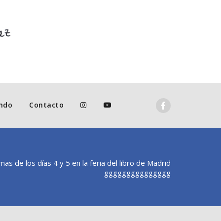
ndo
Contacto
mas de los días 4 y 5 en la feria del libro de Madrid
ggggggggggggggg