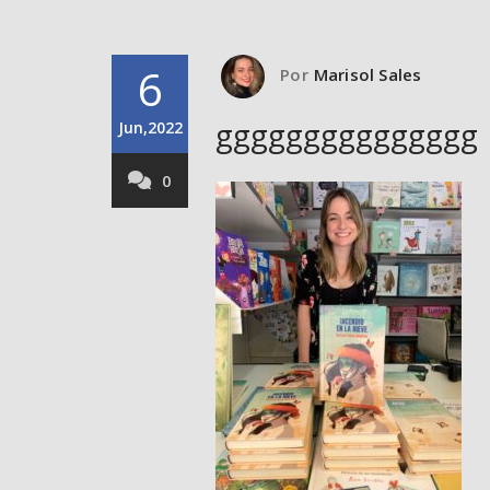
6
Por
Marisol Sales
ggggggggggggggg
Jun,2022
0