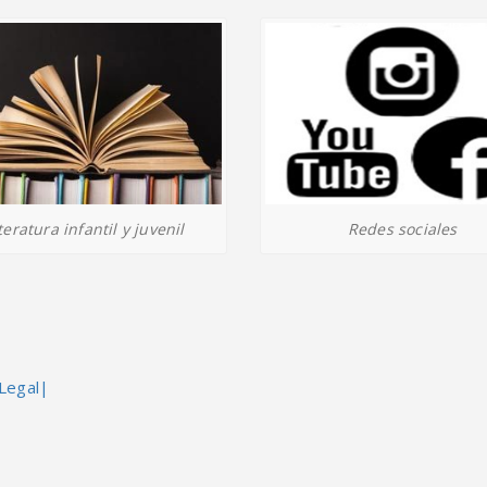
Redes sociales
teratura infantil y juvenil
Legal|