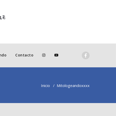
ndo
Contacto
Inicio
/
Mitologeando
xxxx