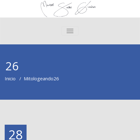
CAMBIAR NAVEGACIÓN
26
Inicio
/
Mitologeando
26
28