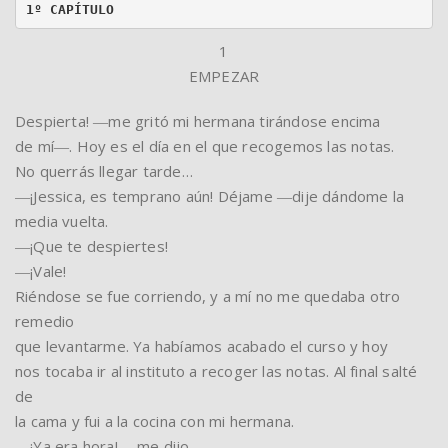
1º CAPÍTULO
1
EMPEZAR
Despierta! ―me gritó mi hermana tirándose encima
de mí―. Hoy es el día en el que recogemos las notas.
No querrás llegar tarde…
―¡Jessica, es temprano aún! Déjame ―dije dándome la
media vuelta.
―¡Que te despiertes!
―¡Vale!
Riéndose se fue corriendo, y a mí no me quedaba otro
remedio
que levantarme. Ya habíamos acabado el curso y hoy
nos tocaba ir al instituto a recoger las notas. Al final salté
de
la cama y fui a la cocina con mi hermana.
―¡Ya era hora! ―me dijo