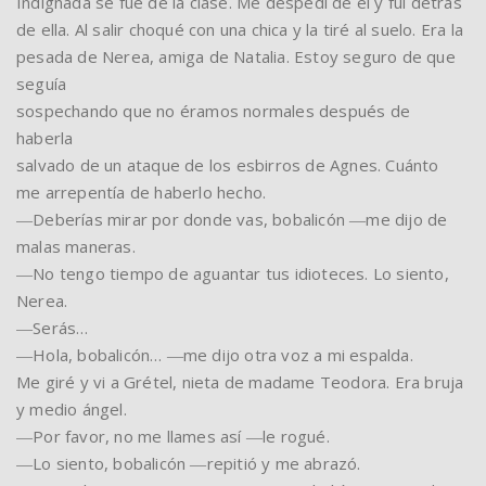
Indignada se fue de la clase. Me despedí de él y fui detrás
de ella. Al salir choqué con una chica y la tiré al suelo. Era la
pesada de Nerea, amiga de Natalia. Estoy seguro de que
seguía
sospechando que no éramos normales después de
haberla
salvado de un ataque de los esbirros de Agnes. Cuánto
me arrepentía de haberlo hecho.
―Deberías mirar por donde vas, bobalicón ―me dijo de
malas maneras.
―No tengo tiempo de aguantar tus idioteces. Lo siento,
Nerea.
―Serás…
―Hola, bobalicón… ―me dijo otra voz a mi espalda.
Me giré y vi a Grétel, nieta de madame Teodora. Era bruja
y medio ángel.
―Por favor, no me llames así ―le rogué.
―Lo siento, bobalicón ―repitió y me abrazó.