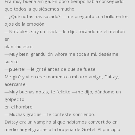
Era muy buena amiga. En poco tiempo había conseguido
que todos la quisiésemos mucho.
―¿Qué notas has sacado? ―me preguntó con brillo en los
ojos de la emoción.
―Notables, soy un crack ―le dije, tocándome el mentón
en
plan chulesco.
―Muy bien, grandullón. Ahora me toca a mí, deséame
suerte.
―¡Suerte! ―le grité antes de que se fuese.
Me giré y vi en ese momento a mi otro amigo, Daitay,
acercarse.
―Muy buenas notas, te felicito ―me dijo, dándome un
golpecito
en el hombro.
―Muchas gracias ―le contesté sonriendo.
Daitay era un vampiro al que habíamos convertido en
medio-ángel gracias a la brujería de Grétel. Al principio