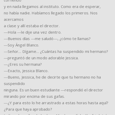
corriendo
y en nada llegamos al instituto. Como era de esperar,
no había nadie. Habíamos llegado los primeros. Nos
acercamos
a clase y allí estaba el director.
―Hola ―le dije una vez dentro.
―Buenos días ―me saludó―, ¿cómo te llamas?
―Soy Ángel Blanco.
―Señor… Dígame… ¿Cuántas ha suspendido mi hermano?
―preguntó de un modo adorable Jessica.
―¿Eres su hermana?
―Exacto, Jessica Blanco.
―Bueno, Jessica, he de decirte que tu hermano no ha
suspendido
ninguna. Es un buen estudiante ―respondió el director
mirando por encima de sus gafas.
―¿Y para esto lo he arrastrado a estas horas hasta aquí?
¿Para que haya aprobado?